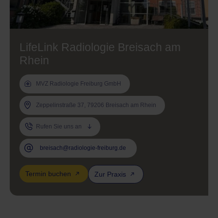
LifeLink Radiologie Breisach am
Rhein
MVZ Radiologie Freiburg GmbH
Zeppelinstraße 37, 79206 Breisach am Rhein
Rufen Sie uns an
breisach@radiologie-freiburg.de
Termin buchen
Zur Praxis