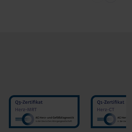
MVZ Diran
MVZ Radiologie Darmstadt
Sakher He
GmbH
Prof. Dr. Oliver Mohrs
MVZ Radnet 